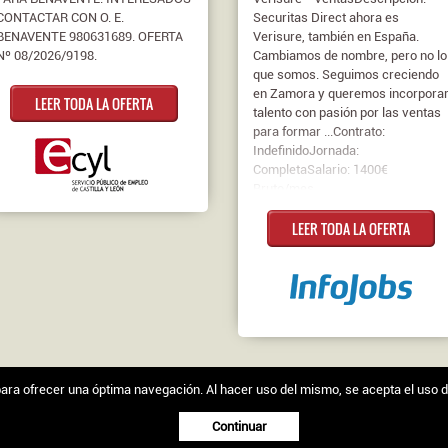
CONTACTAR CON O. E.
Securitas Direct ahora es
BENAVENTE 980631689. OFERTA
Verisure, también en España.
Nº 08/2026/9198.
Cambiamos de nombre, pero no lo
que somos. Seguimos creciendo
en Zamora y queremos incorpora
LEER TODA LA OFERTA
talento con pasión por las ventas
para formar ...Contrato:
IndefinidoJornada:
CompletaSalario: 1400€
Bruto/mes
LEER TODA LA OFERTA
s para ofrecer una óptima navegación. Al hacer uso del mismo, se acepta el uso 
egal
|
Política de cookies
Continuar