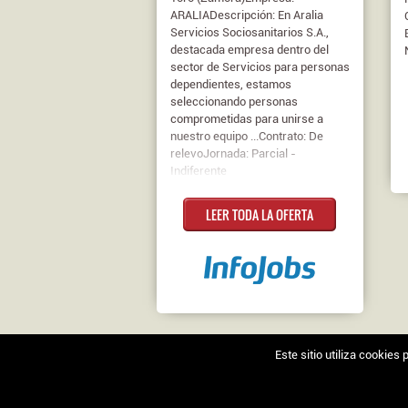
ARALIADescripción: En Aralia
Servicios Sociosanitarios S.A.,
destacada empresa dentro del
sector de Servicios para personas
dependientes, estamos
seleccionando personas
comprometidas para unirse a
nuestro equipo ...Contrato: De
relevoJornada: Parcial -
Indiferente
LEER TODA LA OFERTA
Este sitio utiliza cookie
Nosotros
|
Contacto
|
Ofertas en Twitter
|
Aviso l