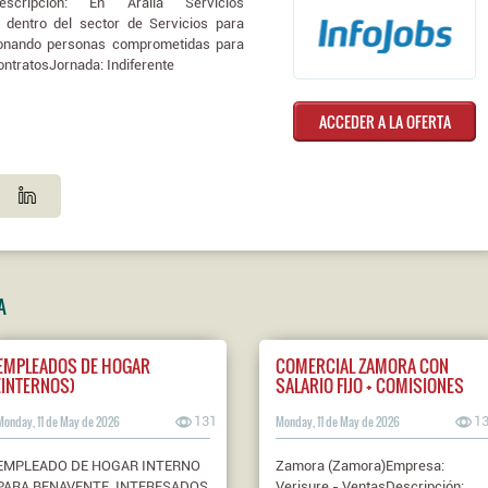
scripción: En Aralia Servicios
 dentro del sector de Servicios para
ionando personas comprometidas para
contratosJornada: Indiferente
ACCEDER A LA OFERTA
A
EMPLEADOS DE HOGAR
COMERCIAL ZAMORA CON
(INTERNOS)
SALARIO FIJO + COMISIONES
Monday, 11 de May de 2026
131
Monday, 11 de May de 2026
1
EMPLEADO DE HOGAR INTERNO
Zamora (Zamora)Empresa:
PARA BENAVENTE. INTERESADOS
Verisure - VentasDescripción: