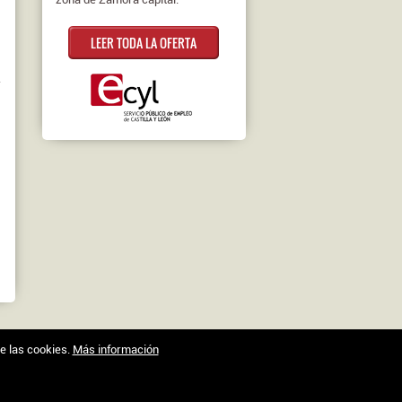
LEER TODA LA OFERTA
r
de las cookies.
Más información
Trabajo en Zamora © 2026 -
XenonFactory.es