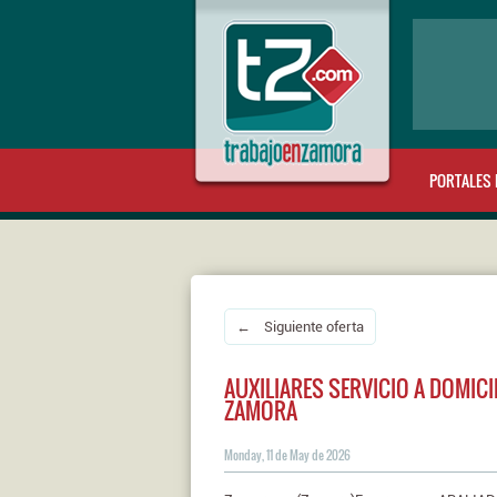
PORTALES 
← Siguiente oferta
AUXILIARES SERVICIO A DOMICI
ZAMORA
Monday, 11 de May de 2026