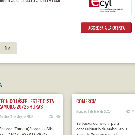
nformación acuda a Oficina Virtual
ACCEDER A LA OFERTA
A
TÉCNICO LÁSER - ESTETICISTA -
COMERCIAL
ZAMORA- 20/25 HORAS
Monday, 11 de May de 2026
1
Monday, 11 de May de 2026
146
Se busca comercial para
Zamora (Zamora)Empresa: SIN
concesionario de Mahou en la
VELLO POR LASER LOWCOST
zona de Zamora capital.