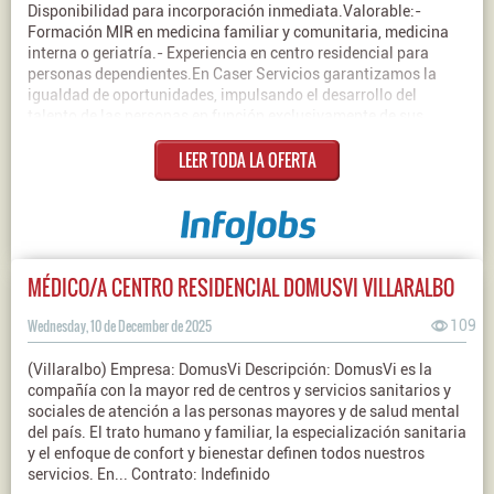
Disponibilidad para incorporación inmediata.Valorable:-
Formación MIR en medicina familiar y comunitaria, medicina
interna o geriatría.- Experiencia en centro residencial para
personas dependientes.En Caser Servicios garantizamos la
igualdad de oportunidades, impulsando el desarrollo del
talento de las personas en función exclusivamente de sus
capacidades y competencias para el desempeño de sus
LEER TODA LA OFERTA
funciones. Si quieres formar parte de un proyecto sólido, con
valores y enfocado en ayudar a las personas, en Caser Servicios
te estamos esperando. ¡Inscríbete ahora y crezcamos juntos!
#TeamHelvetia #BuscamosTuTalento
#PreparadosParaTiContrato: IndefinidoJornada: Parcial -
Indiferente
MÉDICO/A CENTRO RESIDENCIAL DOMUSVI VILLARALBO
Wednesday, 10 de December de 2025
109
(Villaralbo) Empresa: DomusVi Descripción: DomusVi es la
compañía con la mayor red de centros y servicios sanitarios y
sociales de atención a las personas mayores y de salud mental
del país. El trato humano y familiar, la especialización sanitaria
y el enfoque de confort y bienestar definen todos nuestros
servicios. En... Contrato: Indefinido