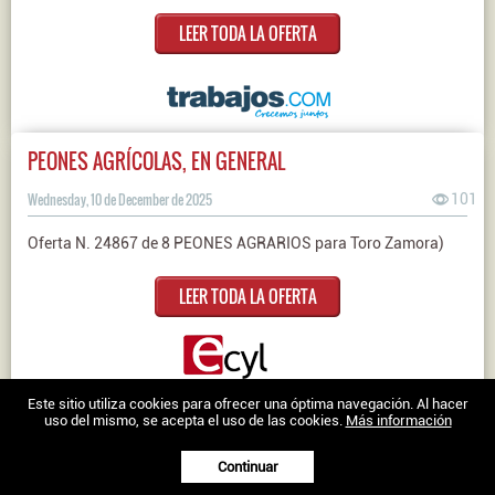
LEER TODA LA OFERTA
PEONES AGRÍCOLAS, EN GENERAL
Wednesday, 10 de December de 2025
101
Oferta N. 24867 de 8 PEONES AGRARIOS para Toro Zamora)
LEER TODA LA OFERTA
Nosotros
|
Contacto
|
Ofertas en Twitter
|
Aviso legal
|
Política de
Este sitio utiliza cookies para ofrecer una óptima navegación. Al hacer
uso del mismo, se acepta el uso de las cookies.
Más información
cookies
Trabajo en Zamora © 2026 -
Continuar
XenonFactory.es