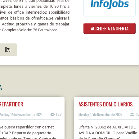
través de ETT, con posibilidad real de
ompleta, lunes a viernes de 10:30 hrs a
ivel de office intermedioDisponibilidad
tos básicos de ofimática.Se valorará
. Actitud proactiva y ganas de trabajar
ACCEDER A LA OFERTA
: CompletaSalario: 7€ Bruto/hora
A
REPARTIDOR
ASISTENTES DOMICILIARIOS
Monday, 17 de November de 2025
187
Monday, 17 de November de 2025
1
Se busca repartidor con carnet
Oferta N. 23362 de AUXILIAR DE
C+CAP. Reparto de paquetería
AYUDA A DOMICILIO para Vadillo
paletizada en Zamora. Centro de
de la Guareña (Zamora)