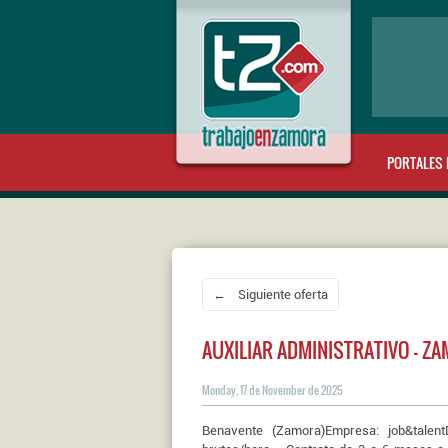
PORTALES 
← Siguiente oferta
AUXILIAR ADMINISTRATIVO - Z
Monday, 17 de November de 2025
Benavente (Zamora)Empresa: job&talent