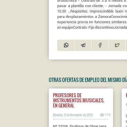
brutos/hora - Contrato de 3 a 6 meses a 
pasar a plantilla con cliente. - Jornada c
16:30 ...Requisitos: Imprescindible buen n
para desplazamientos a ZamoraConocimien
experiencia previa en funciones similares
en equipoContrato: Fijo discontinuoJornada
OTRAS OFERTAS DE EMPLEO DEL MISMO DÍ
PROFESORES DE
INSTRUMENTOS MUSICALES,
EN GENERAL
Monday, 17 de November de 2025
176
Nº 23106. Profesor de Oboe para