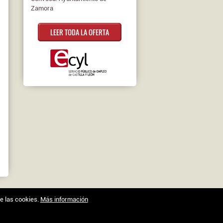
Zamora
LEER TODA LA OFERTA
de las cookies.
Más información
Trabajo en Zamora © 2026 -
XenonFactory.es