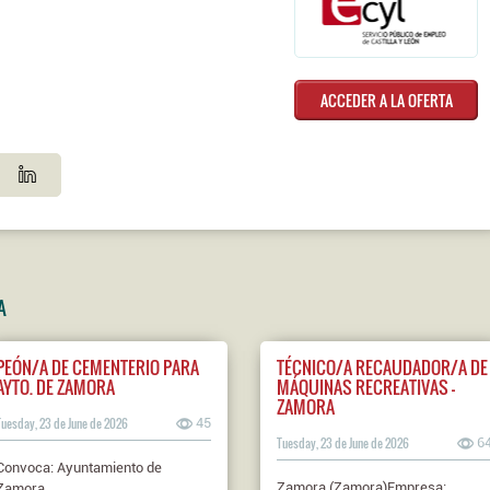
ACCEDER A LA OFERTA
A
PEÓN/A DE CEMENTERIO PARA
TÉCNICO/A RECAUDADOR/A DE
AYTO. DE ZAMORA
MÁQUINAS RECREATIVAS -
ZAMORA
Tuesday, 23 de June de 2026
45
Tuesday, 23 de June de 2026
6
Convoca: Ayuntamiento de
Zamora (Zamora)Empresa:
Zamora