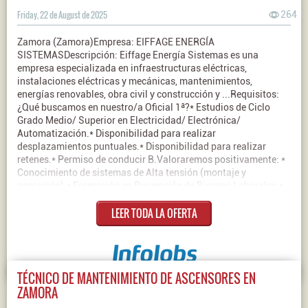
Friday, 22 de August de 2025
264
Zamora (Zamora)Empresa: EIFFAGE ENERGÍA
SISTEMASDescripción: Eiffage Energía Sistemas es una
empresa especializada en infraestructuras eléctricas,
instalaciones eléctricas y mecánicas, mantenimientos,
energías renovables, obra civil y construcción y ...Requisitos:
¿Qué buscamos en nuestro/a Oficial 1ª?* Estudios de Ciclo
Grado Medio/ Superior en Electricidad/ Electrónica/
Automatización.* Disponibilidad para realizar
desplazamientos puntuales.* Disponibilidad para realizar
retenes.* Permiso de conducir B.Valoraremos positivamente: *
Conocimiento de sistemas de Alta tensión (montaje y
operación).* Formación en Prevención de Riesgos Laborales.*
Experiencia en trabajos eléctricos tanto de instalación como de
LEER TODA LA OFERTA
operación.Contrato: IndefinidoJornada: Completa
TÉCNICO DE MANTENIMIENTO DE ASCENSORES EN
ZAMORA