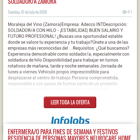
SOLDADOR/A ZAMORA
Tuesday, 07 de July de 2026
61
Moraleja del Vino (Zamora)Empresa: Adecco INTDescripción:
SOLDADOR/A CON HILO - ¡ESTABILIDAD, BUEN SALARIO Y
FUTURO PROFESIONAL! ¿Buscas una oportunidad estable
donde se valore tu experiencia y tu trabajo?Únete a una de las
empresas más reconocidas del ...Requisitos: ¿Qué buscamos?
Experiencia demostrable como soldador/a, especialmente con
soldadura de hilo.Disponibilidad para trabajar en turnos
rotativos de mañana, tarde y noche semanales.Jornada de
lunes a viernes.Vehículo propio imprescindible para
desplazarse al centro de trabajo.Persona comprometida,
responsable y con ganas de formar parte de un proyecto
estable.Contrato: De duración determinadaJornada:
CompletaSalario: 2100€ Bruto/mes
LEER TODA LA OFERTA
ENFERMERA/O PARA FINES DE SEMANA Y FESTIVOS
RESIDENCIA DE PERSONAS MAYORES NEUROCARE HOME