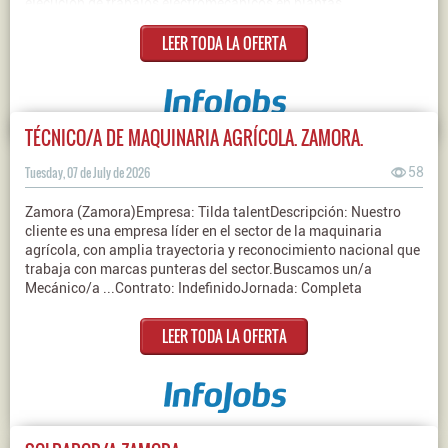
ejecución de trabajos electromecánicos en plantas
fotovoltaicas. * Experiencia en diseño de instalaciones
LEER TODA LA OFERTA
fotovoltaicas. * Conocimientos de subestaciones e
instalaciones de Alta Tensión.* Conocimientos avanzados de
Ofimática y software tipo CAD.* Disponibilidad para viajar en
ámbito nacional de manera puntual. * Experiencia en
coordinación de personal de trabajo. * Nivel de inglés B1 o
TÉCNICO/A DE MAQUINARIA AGRÍCOLA. ZAMORA.
superior.Contrato: IndefinidoJornada: Completa
Tuesday, 07 de July de 2026
58
Zamora (Zamora)Empresa: Tilda talentDescripción: Nuestro
cliente es una empresa líder en el sector de la maquinaria
agrícola, con amplia trayectoria y reconocimiento nacional que
trabaja con marcas punteras del sector.Buscamos un/a
Mecánico/a ...Contrato: IndefinidoJornada: Completa
LEER TODA LA OFERTA