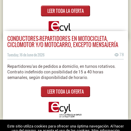
LEER TODA LA OFERTA
CONDUCTORES-REPARTIDORES EN MOTOCICLETA,
CICLOMOTOR Y/O MOTOCARRO, EXCEPTO MENSAJERÍA
Tuesday, 16 de June de 2026
78
Repartidores/as de pedidos a domiclio, en turnos rotativos.
Contrato indefinido con posibilidad de 15 a 40 horas
semanales, según disponibilidad de horario.
LEER TODA LA OFERTA
Nosotros
|
Contacto
|
Ofertas en Twitter
|
Aviso legal
|
Política de
Este sitio utiliza cookies para ofrecer una óptima navegación. Al hacer
uso del mismo, se acepta el uso de las cookies.
Más información