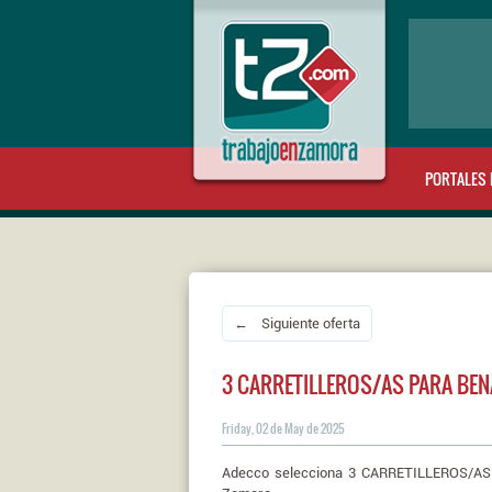
PORTALES 
← Siguiente oferta
3 CARRETILLEROS/AS PARA BEN
Friday, 02 de May de 2025
Adecco selecciona 3 CARRETILLEROS/AS p