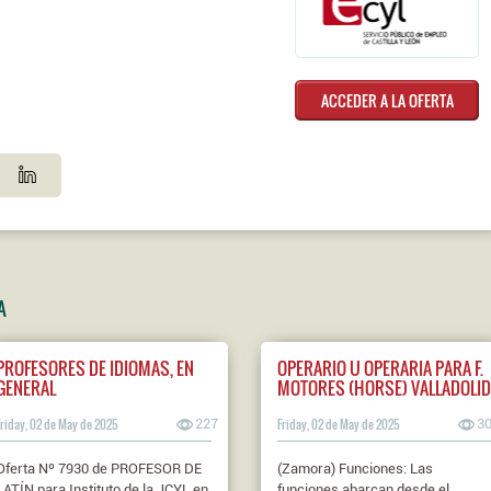
ACCEDER A LA OFERTA
A
PROFESORES DE IDIOMAS, EN
OPERARIO U OPERARIA PARA F.
GENERAL
MOTORES (HORSE) VALLADOLID
Friday, 02 de May de 2025
227
Friday, 02 de May de 2025
3
Oferta Nº 7930 de PROFESOR DE
(Zamora) Funciones: Las
LATÍN para Instituto de la JCYL en
funciones abarcan desde el